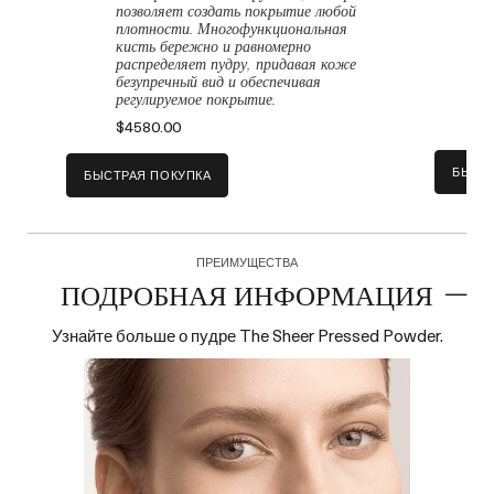
п
позволяет создать покрытие любой
С
плотности. Многофункциональная
о
кисть бережно и равномерно
с
распределяет пудру, придавая коже
б
безупречный вид и обеспечивая
с
регулируемое покрытие.
$
$4580.00
БЫСТ
БЫСТРАЯ ПОКУПКА
Мицеллярная вода The
ПРЕИМУЩЕСТВА
Cleansing Micellar Water
T
ПОДРОБНАЯ ИНФОРМАЦИЯ
Мощное средство удаляет
С
загрязнения и макияж, а также
н
Узнайте больше о пудре The Sheer Pressed Powder.
увлажняет и успокаивает кожу.
ш
г
$7600.00
у
в
БЫСТРАЯ ПОКУПКА
$
БЫСТ