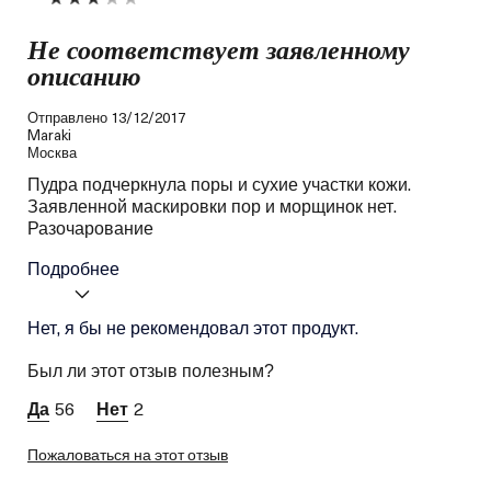
Не соответствует заявленному
описанию
Отправлено
13/12/2017
Maraki
Москва
Пудра подчеркнула поры и сухие участки кожи.
Заявленной маскировки пор и морщинок нет.
Разочарование
Подробнее
Я получал (-а) миниатюру
Нет, я бы не рекомендовал этот продукт.
Нет
этого продукта:
Ваш тип кожи
Комбинированная
Был ли этот отзыв полезным?
Потребность кожи
Ровный тон
56
2
Пожаловаться на этот отзыв