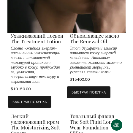
Ухаживающий лосьон
Обновляющее масло
The Treatment Lotion
The Renewal Oil
Словно «жидкая энергия»,
Этот двухфазный эликсир
насыщенный ухаживающий
наполняет кожу энергией
лосьон с шелковистой
молодости. Активные
текстурой проникает
элементы коллагена заметно
глубоко в кожу, пробуждая
уменьшают морщины,
ее, увлажняя,
укрепляя клетки кожи.
совершенствуя текстуру и
$15400.00
выравнивая тон.
$10150.00
БЫСТРАЯ ПОКУПКА
БЫСТРАЯ ПОКУПКА
Легкий
Тональный флюид
увлажняющий крем
The Soft Fluid Long
Best
The Moisturizing Soft
Wear Foundation
Seller
Cream
SPF20