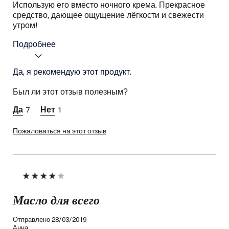
Использую его вместо ночного крема. Прекрасное
средство, дающее ощущение лёгкости и свежести
утром!
Подробнее
Я получал (-а) миниатюру
Да, я рекомендую этот продукт.
Нет
этого продукта:
Ваш тип кожи
Комбинированная
Был ли этот отзыв полезным?
Потребность кожи
Лифтинг
7
1
Пожаловаться на этот отзыв
Масло для всего
Отправлено
28/03/2019
Анна