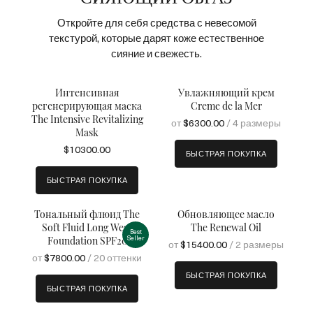
Откройте для себя средства с невесомой
текстурой, которые дарят коже естественное
сияние и свежесть.
Интенсивная
Увлажняющий крем
регенерирующая маска
Creme de la Mer
The Intensive Revitalizing
от
$6300.00
/ 4 размеры
Mask
$10300.00
БЫСТРАЯ ПОКУПКА
БЫСТРАЯ ПОКУПКА
Тональный флюид The
Обновляющее масло
Soft Fluid Long Wear
The Renewal Oil
Best
Seller
Foundation SPF20
от
$15400.00
/ 2 размеры
от
$7800.00
/ 20 оттенки
БЫСТРАЯ ПОКУПКА
БЫСТРАЯ ПОКУПКА