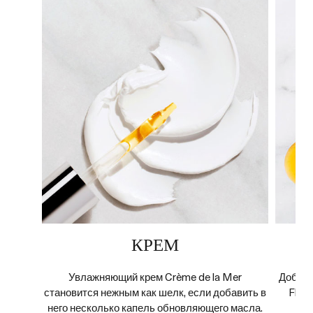
ОЙ
инное
яет
КРЕМ
Увлажняющий крем Crème de la Mer
Добавь
становится нежным как шелк, если добавить в
Flui
него несколько капель обновляющего масла.
п