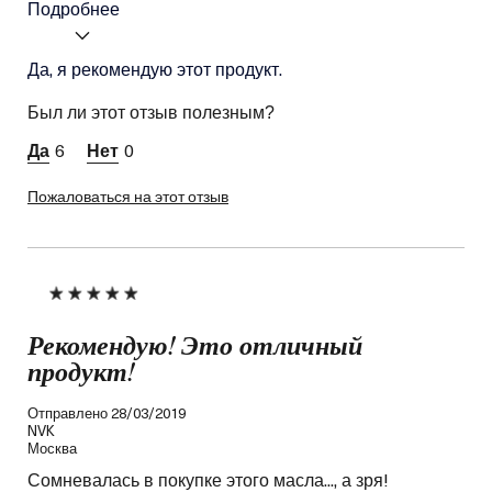
Подробнее
Я получал (-а) миниатюру
Да, я рекомендую этот продукт.
Да
этого продукта:
Ваш тип кожи
Комбинированная
Был ли этот отзыв полезным?
Потребность кожи
Ровный тон
6
0
Пожаловаться на этот отзыв
Рекомендую! Это отличный
продукт!
Отправлено
28/03/2019
NVK
Москва
Сомневалась в покупке этого масла..., а зря!