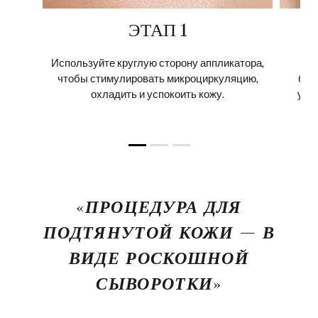
ЭТАП 1
Используйте круглую сторону аппликатора,
На
чтобы стимулировать микроциркуляцию,
без
охладить и успокоить кожу.
уча
«ПРОЦЕДУРА ДЛЯ
ПОДТЯНУТОЙ КОЖИ — В
ВИДЕ РОСКОШНОЙ
СЫВОРОТКИ»