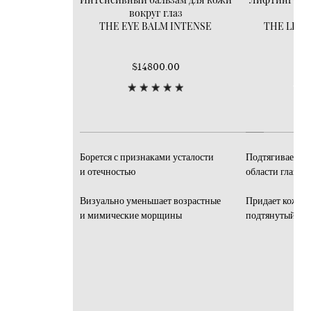
вокруг глаз
вок
THE EYE BALM INTENSE
THE LIFT
$14800.00
$1
Борется с признаками усталости
Подтягивает ко
и отечностью
области глаз б
Визуально уменьшает возрастные
Придает коже в
и мимические морщины
подтянутый ви