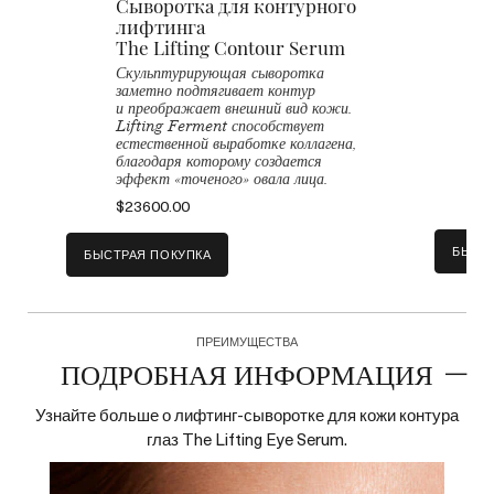
Сыворотка для контурного
лифтинга
a
The Lifting Contour Serum
О
к
Скульптурирующая сыворотка
M
заметно подтягивает контур
и
и преображает внешний вид кожи.
к
Lifting Ferment способствует
L
естественной выработке коллагена,
п
благодаря которому создается
к
эффект «точеного» овала лица.
$
$23600.00
БЫСТ
БЫСТРАЯ ПОКУПКА
Интенсивный бальзам для
К
ПРЕИМУЩЕСТВА
e
кожи контура глаз
ПОДРОБНАЯ ИНФОРМАЦИЯ
The Eye Balm Intense
Успокаивающий, легко
Б
Узнайте больше о лифтинг-сыворотке для кожи контура
впитывающийся бальзам борется
д
глаз The Lifting Eye Serum.
с отечностью и разглаживает кожу
м
контура глаз.
е
о
$14800.00
п